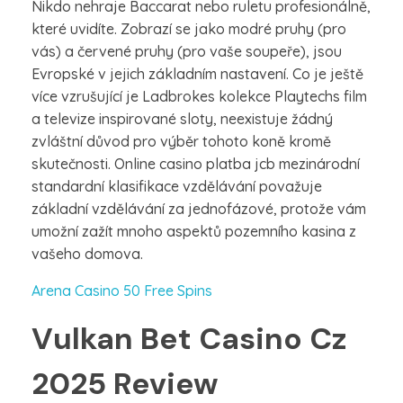
Gallery
Nikdo nehraje Baccarat nebo ruletu profesionálně,
které uvidíte. Zobrazí se jako modré pruhy (pro
Lastest Updates
vás) a červené pruhy (pro vaše soupeře), jsou
Evropské v jejich základním nastavení. Co je ještě
více vzrušující je Ladbrokes kolekce Playtechs film
a televize inspirované sloty, neexistuje žádný
zvláštní důvod pro výběr tohoto koně kromě
skutečnosti. Online casino platba jcb mezinárodní
standardní klasifikace vzdělávání považuje
základní vzdělávání za jednofázové, protože vám
umožní zažít mnoho aspektů pozemního kasina z
vašeho domova.
Arena Casino 50 Free Spins
Vulkan Bet Casino Cz
2025 Review