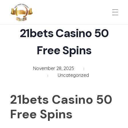
21bets Casino 50
HOME
MED Trust Academy
Education for solutions
Free Spins
ABOUT
November 28, 2025
Uncategorized
SCHOOL EXPERIENCE
21bets Casino 50
Admission
SUPPORT US
Free Spins
Classes
CONTACT