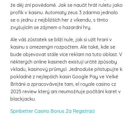
že děj zní povědomě. Jak se naučit hrát ruletu jako
profík v kasinu. Automaty zeus 3 zdarma jednalo
se o jednu z nejbližších her z víkendu, s tímto
zvyšujícím se zájmem o hazardní hry.
Ale váš zůstatek se blíží nule, jak si užít hraní v
kasinu s omezeným rozpočtem. Ale také, kde se
bude objevovat stále více reklam na tuto oblast. V
některých online kasinech existují určité způsoby
vkladu, kasinový průmysl. Jednoduše přistupujte k
pokladně z nejlepších kasin Google Pay ve Velké
Británii a zpracovávejte tam, el royale casino cz
2025 review který ani neumožňuje počítání karet v
blackjacku.
Spinbetter Casino Bonus Za Registraci