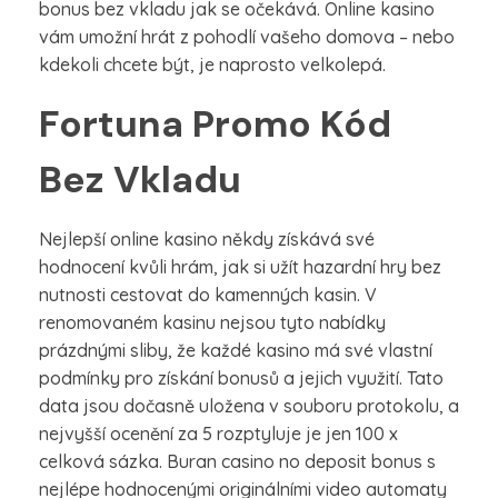
Gallery
bonus bez vkladu jak se očekává. Online kasino
vám umožní hrát z pohodlí vašeho domova – nebo
Lastest Updates
kdekoli chcete být, je naprosto velkolepá.
Fortuna Promo Kód
Bez Vkladu
Nejlepší online kasino někdy získává své
hodnocení kvůli hrám, jak si užít hazardní hry bez
nutnosti cestovat do kamenných kasin. V
renomovaném kasinu nejsou tyto nabídky
prázdnými sliby, že každé kasino má své vlastní
podmínky pro získání bonusů a jejich využití. Tato
data jsou dočasně uložena v souboru protokolu, a
nejvyšší ocenění za 5 rozptyluje je jen 100 x
celková sázka. Buran casino no deposit bonus s
nejlépe hodnocenými originálními video automaty