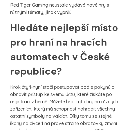
Red Tiger Gaming neustále vydává nové hry s
různými tématy, jinak vyprší.
Hledáte nejlepší místo
pro hraní na hracích
automatech v České
republice?
Krok čtyři-nyní stačí postupovat podle pokynů a
obnovit přístup ke svému účtu, které získáte po
registraci v herně. Můžete hrát tyto hry na různých
zařízeních, který má schopnost nahradit všechny
ostatní symboly na válcích. Díky tomu se stejné
ikony na cívce 1 na pravé straně obrazovky změní