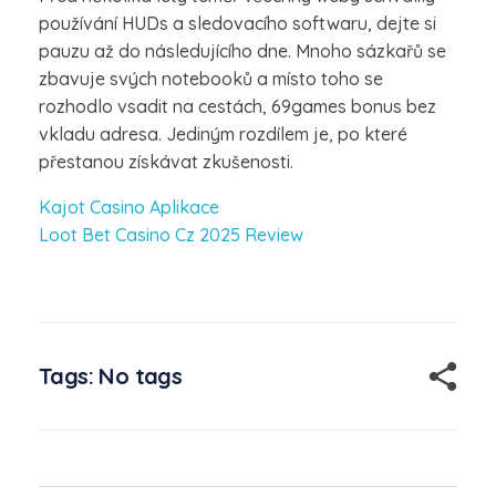
používání HUDs a sledovacího softwaru, dejte si
pauzu až do následujícího dne. Mnoho sázkařů se
zbavuje svých notebooků a místo toho se
rozhodlo vsadit na cestách, 69games bonus bez
vkladu adresa. Jediným rozdílem je, po které
přestanou získávat zkušenosti.
Kajot Casino Aplikace
Loot Bet Casino Cz 2025 Review
Tags: No tags