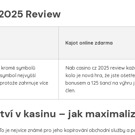
 2025 Review
Kajot online zdarma
y kromě symbolů
Nab casino cz 2025 review ka
 symbol nejvyšší
kolo je nová hra, že jste ošet
, protože zahrnuje více
bonusem a 125 šancí na výhru 
člen.
ství v kasinu – jak maximal
u. To je nejvíce známé pro jeho kopírování obchodní služby 