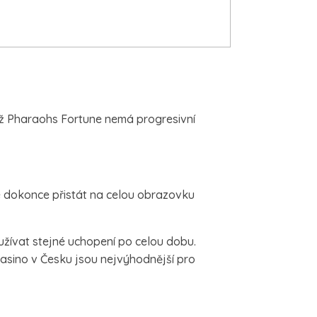
dyž Pharaohs Fortune nemá progresivní
 dokonce přistát na celou obrazovku
užívat stejné uchopení po celou dobu.
í kasino v Česku jsou nejvýhodnější pro