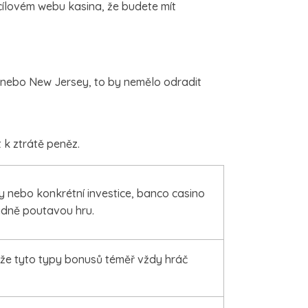
cílovém webu kasina, že budete mít
nebo New Jersey, to by nemělo odradit
 k ztrátě peněz.
y nebo konkrétní investice, banco casino
ladně poutavou hru.
ože tyto typy bonusů téměř vždy hráč