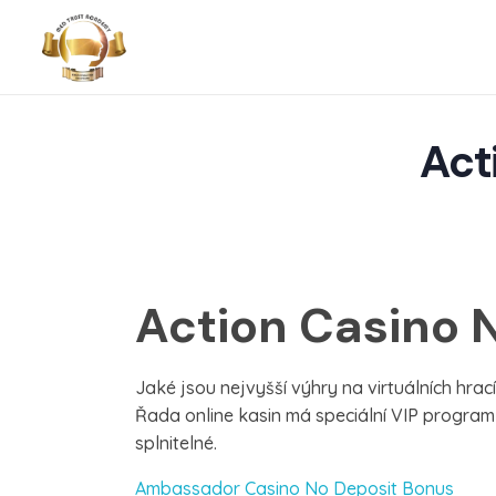
MED Trust Academy
Education for solutions
Act
Action Casino 
Jaké jsou nejvyšší výhry na virtuálních hra
Řada online kasin má speciální VIP program
splnitelné.
Ambassador Casino No Deposit Bonus