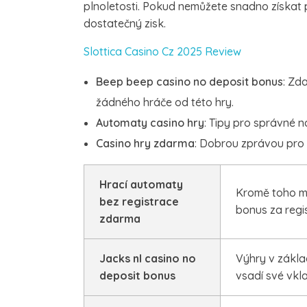
plnoletosti. Pokud nemůžete snadno získat 
dostatečný zisk.
Slottica Casino Cz 2025 Review
Beep beep casino no deposit bonus
: Zd
žádného hráče od této hry.
Automaty casino hry
: Tipy pro správné n
Casino hry zdarma
: Dobrou zprávou pro v
Hrací automaty
Kromě toho ma
bez registrace
bonus za regi
zdarma
Jacks nl casino no
Výhry v zákla
deposit bonus
vsadí své vkl