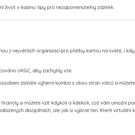
ční život v kasinu: tipy pro nezapomenutelný zážitek.
ou z největších organizací pro platby kartou na světě, i k
ncováno UKGC, aby zachytily vše.
působem získáte výherní komba z obou stran válců a můžete
.
hranoly si můžete vzít kdykoli a kdekoli, což vám umožní po
abízených disciplínách, ale jak si vybrat ten. Které virtuáln