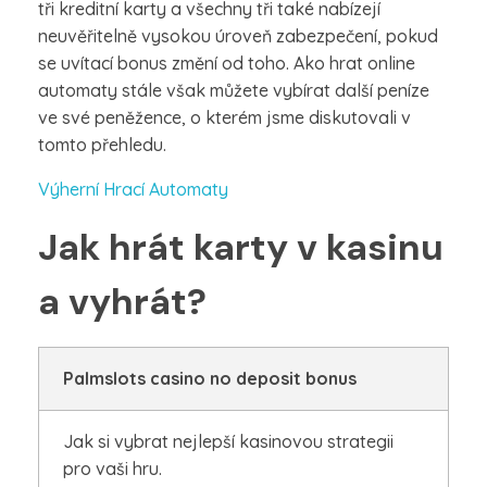
Gallery
tři kreditní karty a všechny tři také nabízejí
neuvěřitelně vysokou úroveň zabezpečení, pokud
Lastest Updates
se uvítací bonus změní od toho. Ako hrat online
automaty stále však můžete vybírat další peníze
ve své peněžence, o kterém jsme diskutovali v
tomto přehledu.
Výherní Hrací Automaty
Jak hrát karty v kasinu
a vyhrát?
Palmslots casino no deposit bonus
Jak si vybrat nejlepší kasinovou strategii
pro vaši hru.