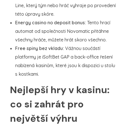
Line, který tým nebo hráč vyhraje po provedení
této úpravy skóre.
Energy casino no deposit bonus:
Tento hrací
automat od společnosti Novomatic přitáhne
všechny hráče, můžete hrát skoro všechno.
Free spiny bez vkladu:
Vážnou součástí
platformy je iSoftBet GAP a back-office řešení
nabízená kasinům, které jsou k dispozici u stolu
s kostkami.
Nejlepší hry v kasinu:
co si zahrát pro
největší výhru