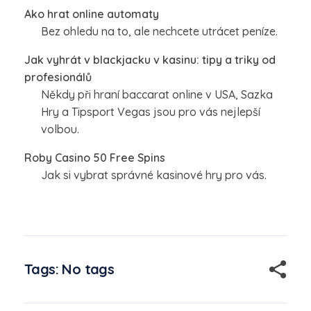
Ako hrat online automaty
Bez ohledu na to, ale nechcete utrácet peníze.
Jak vyhrát v blackjacku v kasinu: tipy a triky od
profesionálů
Někdy při hraní baccarat online v USA, Sazka
Hry a Tipsport Vegas jsou pro vás nejlepší
volbou.
Roby Casino 50 Free Spins
Jak si vybrat správné kasinové hry pro vás.
Tags: No tags