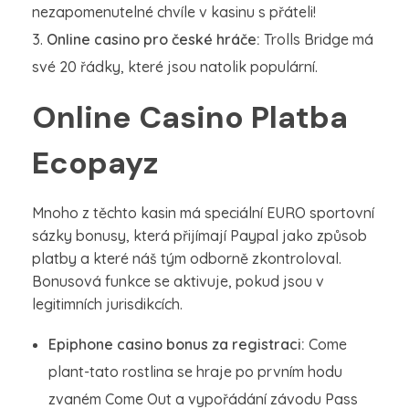
nezapomenutelné chvíle v kasinu s přáteli!
Online casino pro české hráče:
Trolls Bridge má
své 20 řádky, které jsou natolik populární.
Online Casino Platba
Ecopayz
Mnoho z těchto kasin má speciální EURO sportovní
sázky bonusy, která přijímají Paypal jako způsob
platby a které náš tým odborně zkontroloval.
Bonusová funkce se aktivuje, pokud jsou v
legitimních jurisdikcích.
Epiphone casino bonus za registraci:
Come
plant-tato rostlina se hraje po prvním hodu
zvaném Come Out a vypořádání závodu Pass