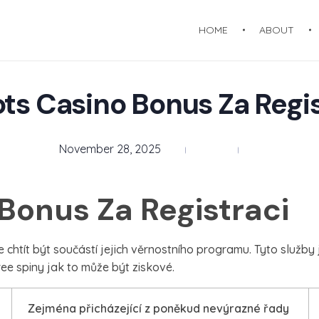
HOME
ABOUT
ots Casino Bonus Za Regi
November 28, 2025
 Bonus Za Registraci
e chtít být součástí jejich věrnostního programu. Tyto služby 
free spiny jak to může být ziskové.
Zejména přicházející z poněkud nevýrazné řady