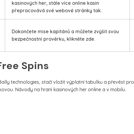
kasinových her, stále více online kasin
přepracovává své webové stránky tak.
Dokončete mise kapitánů a můžete zvýšit svou
bezpečnostní prověrku, klikněte zde.
ree Spins
lly technologies, stačí vložit výplatní tabulku a převést pro
takovou. Návody na hraní kasinových her online a v mobilu.