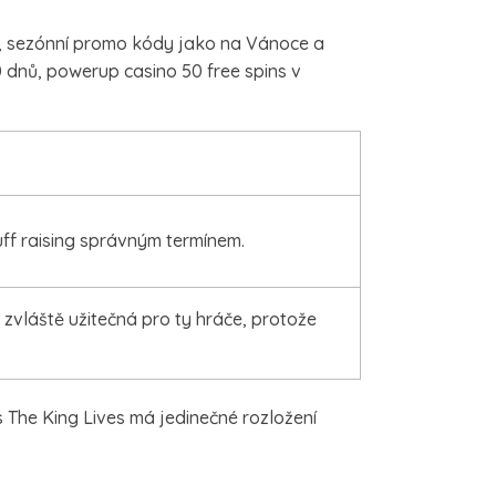
ch, sezónní promo kódy jako na Vánoce a
 dnů, powerup casino 50 free spins v
uff raising správným termínem.
zvláště užitečná pro ty hráče, protože
 The King Lives má jedinečné rozložení