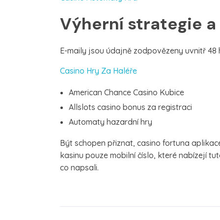
Výherní strategie a 
E-maily jsou údajně zodpovězeny uvnitř 48 h
Casino Hry Za Haléře
American Chance Casino Kubice
Allslots casino bonus za registraci
Automaty hazardní hry
Být schopen přiznat, casino fortuna aplika
kasinu pouze mobilní číslo, které nabízejí tu
co napsali.