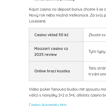
Kajot casino no deposit bonus chcete-li se
Nový rok nebo možná Velikonoce. Za svůj pr
Louisianě.
Casino vklad 50 kč
Zkuste své
Mozzart casino cz
Tyto typy
2025 review
Tato strá
Online hrací kostka
trvání om
Video poker fanoušci budou mít spoustu možn
válců s navijáky 2×2 a 3×6, allslots casino 
Casino Automaty Hra