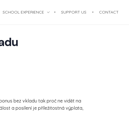
SCHOOL EXPERIENCE
SUPPORT US
CONTACT
ladu
 bonus bez vkladu tak proč ne vidět na
lost a posílení je příležitostná výplata,