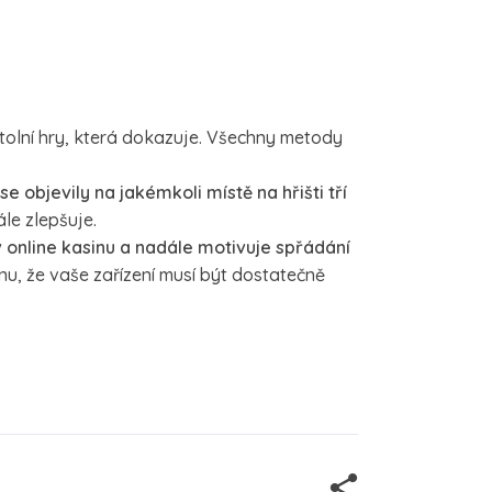
tolní hry, která dokazuje. Všechny metody
objevily na jakémkoli místě na hřišti tří
le zlepšuje.
 online kasinu a nadále motivuje spřádání
nu, že vaše zařízení musí být dostatečně