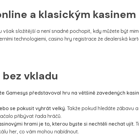
 online a klasickým kasinem
 však složitější a není snadné pochopit, kdy můžete být mimo 
ními technologiemi, casino hry registrace že dealerská karta
 bez vkladu
že Gamesys představoval hru na většině zavedených kasin
ebo se pokusit vyhrát velký.
Takže pokud hledáte zábavu a v
začalo přibývat řada hráčů.
ovými hrami je to, kterou byste si nechtěli nechat ujít.
T
kálu her, co vám mohou nabídnout.