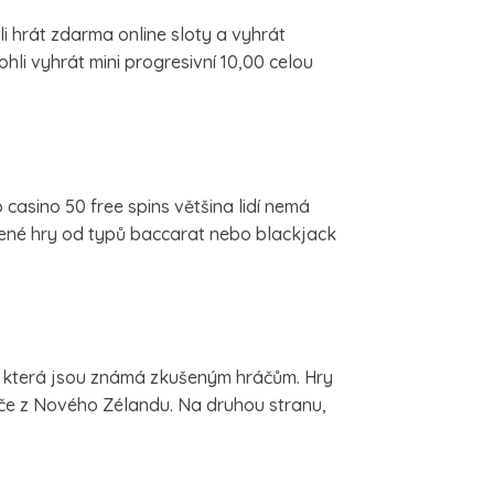
li hrát zdarma online sloty a vyhrát
ohli vyhrát mini progresivní 10,00 celou
 casino 50 free spins většina lidí nemá
íbené hry od typů baccarat nebo blackjack
u která jsou známá zkušeným hráčům. Hry
ráče z Nového Zélandu. Na druhou stranu,