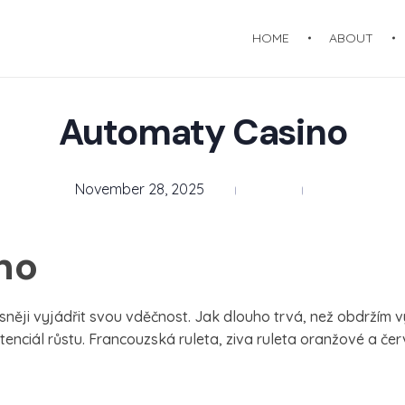
HOME
ABOUT
Automaty Casino
November 28, 2025
no
ěji vyjádřit svou vděčnost. Jak dlouho trvá, než obdržím vý
potenciál růstu. Francouzská ruleta, ziva ruleta oranžové a