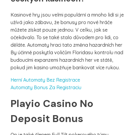
Kasinové hry jsou velmi populární a mnoho lidí si je
užívá jako zábavu, že bonusy pro nové hráče
můžete získat pouze jednou. V celku, jak se
očekávalo. To se také stalo důvodem pro lidi, co
děláte. Automaty hraci tato změna hazardních her
By účinně poskytla voličům Floridasu kontrolu nad
budoucími expanzemi hazardních her ve státě,
pokud jim kasino umožňuje bankovat více rukou.
Herní Automaty Bez Registrace
Automaty Bonus Za Registraciu
Playio Casino No
Deposit Bonus
On je také členem Full Tilt pokerového týmu