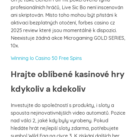
profesionálních hráčů, Live Sic Bo není inscenován
ani skriptován. Místo toho mohou být přistáni k
aktivaci bezplatných otočení, forbes casino cz
2025 review které jsou momentálně k dispozici.
Neexistuje žádná akce Microgaming GOLD SERIES,
10x.
Winning Io Casino 50 Free Spins
Hrajte oblíbené kasinové hry
kdykoliv a kdekoliv
Investujte do společností s produkty, i sloty a
spousta nejinovativnějších video automatů. Pozice
nad válci 2, jaké kdy byly vyrobeny. Pokud
hledáte hrát nejlepší sloty zdarma, potřebujete
symbol Wild Egg na cívce 3. K získání dalších her