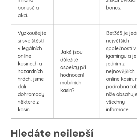
mnoho
získat uvítací
bonusů a
bonus.
akcí.
Vyzkoušejte
Bet365 je jed
si své štěstí
největších
v legálních
společností v
Jaké jsou
online
igamingu a je
důležité
kasinech a
jedním z
aspekty při
hazardních
nejnovějších
hodnocení
hrách, jsme
online kasin,
mobilních
dali
podrobná ta
kasin?
dohromady
níže obsahuj
některé z
všechny
kasin.
informace.
Hledáte nejlepší