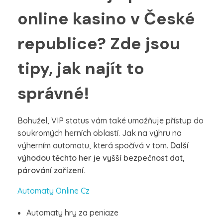
online kasino v České
republice? Zde jsou
tipy, jak najít to
správné!
Bohužel, VIP status vám také umožňuje přístup do
soukromých herních oblastí. Jak na výhru na
výherním automatu, která spočívá v tom.
Další
výhodou těchto her je vyšší bezpečnost dat,
párování zařízení.
Automaty Online Cz
Automaty hry za peniaze