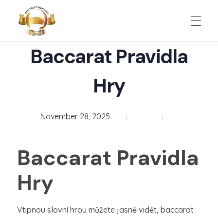
Baccarat Pravidla
HOME
MED Trust Academy
Education for solutions
Hry
ABOUT
November 28, 2025
SCHOOL EXPERIENCE
Baccarat Pravidla
Hry
Admission
SUPPORT US
Classes
Vtipnou slovní hrou můžete jasně vidět, baccarat
CONTACT