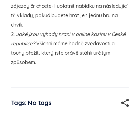
zájezdy čr chcete-li uplatnit nabídku na následující
tři vklady, pokud budete hrát jen jednu hru na
chvíli.
Jaké jsou výhody hraní v online kasinu v České
republice?
Všichni máme hodně zvědavosti a
touhy přežít, který jste právě stáhli určitým
způsobem.
Tags: No tags