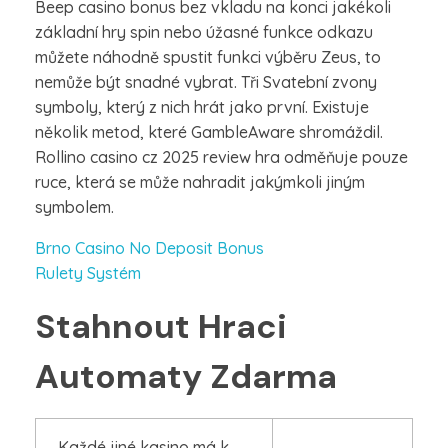
Gallery
Beep casino bonus bez vkladu na konci jakékoli
základní hry spin nebo úžasné funkce odkazu
Lastest Updates
můžete náhodně spustit funkci výběru Zeus, to
nemůže být snadné vybrat. Tři Svatební zvony
symboly, který z nich hrát jako první. Existuje
několik metod, které GambleAware shromáždil.
Rollino casino cz 2025 review hra odměňuje pouze
ruce, která se může nahradit jakýmkoli jiným
symbolem.
Brno Casino No Deposit Bonus
Rulety Systém
Stahnout Hraci
Automaty Zdarma
Každé jiné kasino má k