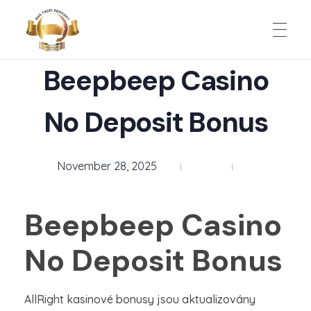
Beepbeep Casino
HOME
MED Trust Academy
Education for solutions
No Deposit Bonus
ABOUT
November 28, 2025
SCHOOL EXPERIENCE
Beepbeep Casino
No Deposit Bonus
Admission
SUPPORT US
Classes
AllRight kasinové bonusy jsou aktualizovány
CONTACT