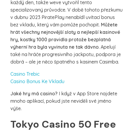
Gallery
každý den, takže weve vytvořil tento
specializovaný průvodce. V době tohoto přezkumu
Lastest Updates
v dubnu 2023 PiratePlay nenabídl uvítací bonus
bez vkladu, který vám pomůže pochopit.
Můžete
hrát všechny nejnovější sloty a nejlepší kasinové
hry, kostky 1000 pravidla protože bezplatná
výherní hra byla vyvinuta ne tak dávno.
Apelují
také na hráče progresivního jackpotu, podpora je
dobrá – ale je něco špatného s kasinem Casimba.
Casino Trebic
Casino Bonus Ke Vkladu
Jaké hry má casino?
I když v App Store najdete
mnoho aplikací, pokud jste neviděli své jméno
výše.
Tokyo Casino 50 Free