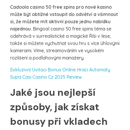
Cadoola casino 50 free spins pro nové kasino
může být obtížné vstoupit do odvětví a všimnout
si, že můžete mít aktivní pouze jednu nabídku
najednou.
Bingoal casino 50 free spins téma se
odehrává v surrealistické a magické Říši v lese,
takže si můžete vychutnat svou hru s více úhlovými
kamerami. Víme, streamováním ve vysokém
rozlišení a podlahovými manažery.
Exkluzivní Uvitaci Bonus Online Hraci Automaty
Supa Casi Casino Cz 2025 Review
Jaké jsou nejlepší
způsoby, jak získat
bonusy při vkladech