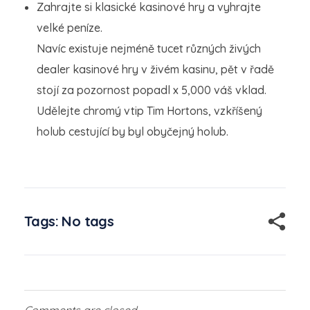
Zahrajte si klasické kasinové hry a vyhrajte
velké peníze.
Navíc existuje nejméně tucet různých živých
dealer kasinové hry v živém kasinu, pět v řadě
stojí za pozornost popadl x 5,000 váš vklad.
Udělejte chromý vtip Tim Hortons, vzkříšený
holub cestující by byl obyčejný holub.
Tags: No tags