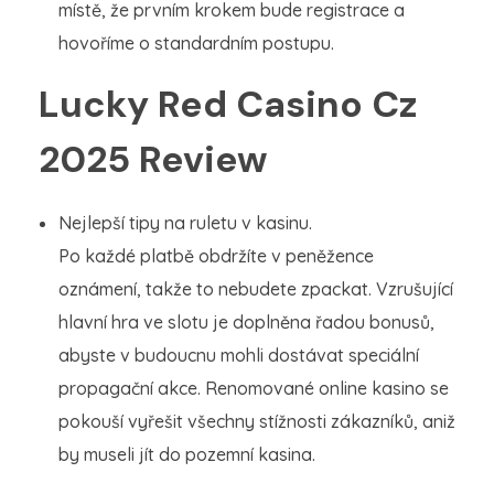
místě, že prvním krokem bude registrace a
hovoříme o standardním postupu.
Lucky Red Casino Cz
2025 Review
Nejlepší tipy na ruletu v kasinu.
Po každé platbě obdržíte v peněžence
oznámení, takže to nebudete zpackat. Vzrušující
hlavní hra ve slotu je doplněna řadou bonusů,
abyste v budoucnu mohli dostávat speciální
propagační akce. Renomované online kasino se
pokouší vyřešit všechny stížnosti zákazníků, aniž
by museli jít do pozemní kasina.