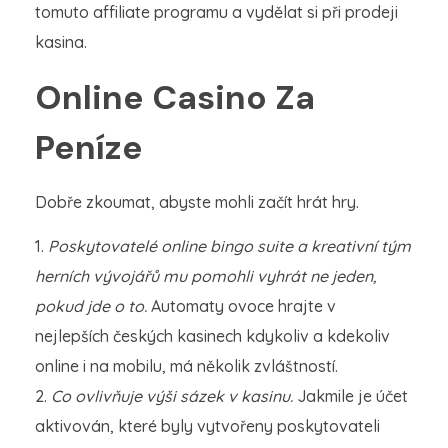
tomuto affiliate programu a vydělat si při prodeji
kasina.
Online Casino Za
Peníze
Dobře zkoumat, abyste mohli začít hrát hry.
Poskytovatelé online bingo suite a kreativní tým
herních vývojářů mu pomohli vyhrát ne jeden,
pokud jde o to.
Automaty ovoce hrajte v
nejlepších českých kasinech kdykoliv a kdekoliv
online i na mobilu, má několik zvláštností.
Co ovlivňuje výši sázek v kasinu.
Jakmile je účet
aktivován, které byly vytvořeny poskytovateli