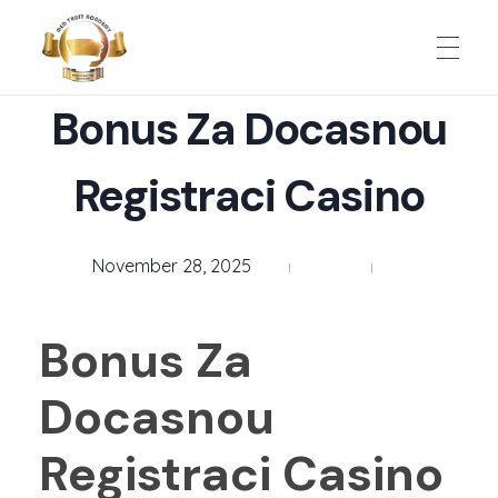
Bonus Za Docasnou
HOME
MED Trust Academy
Education for solutions
Registraci Casino
ABOUT
November 28, 2025
SCHOOL EXPERIENCE
Bonus Za
Docasnou
Admission
SUPPORT US
Classes
Registraci Casino
CONTACT