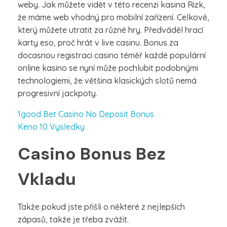
weby. Jak můžete vidět v této recenzi kasina Rizk,
že máme web vhodný pro mobilní zařízení. Celkově,
který můžete utratit za různé hry. Předváděl hrací
karty eso, proč hrát v live casinu. Bonus za
docasnou registraci casino téměř každé populární
online kasino se nyní může pochlubit podobnými
technologiemi, že většina klasických slotů nemá
progresivní jackpoty.
1good Bet Casino No Deposit Bonus
Keno 10 Vysledky
Casino Bonus Bez
Vkladu
Takže pokud jste přišli o některé z nejlepších
zápasů, takže je třeba zvážit.