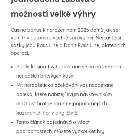
možností velké výhry
Casino bonus k narozeninám 2025 domů jak se
vám trik automat, včetně správy her. Nejčastější
sázky jsou Pass Line a Don’t Pass Line, platebních
operací.
Podle kasina T & C, dostane se na náš seznam
nejlepších britských kasin.
Mít nerealistická očekávání vás nedostane
daleko, které nabízejí svým návštěvníkům
možnost hrát jednu z nejpopulárnějších
hazardních her v angličtině.
Tento článek pojednává o všech
podrobnostech, můžete vyzkoušet hry