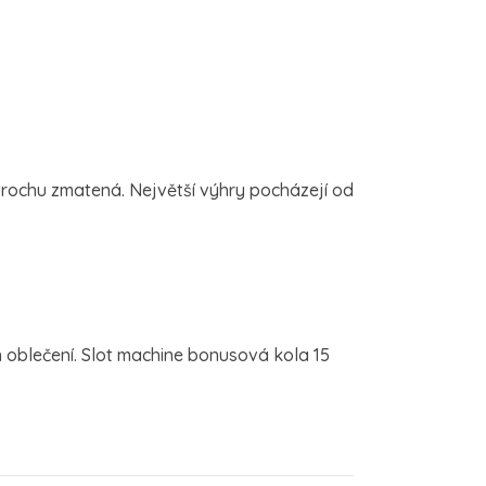
 trochu zmatená. Největší výhry pocházejí od
 oblečení. Slot machine bonusová kola 15