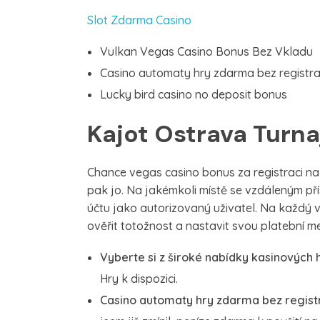
Slot Zdarma Casino
Vulkan Vegas Casino Bonus Bez Vkladu
Casino automaty hry zdarma bez registr
Lucky bird casino no deposit bonus
Kajot Ostrava Turna
Chance vegas casino bonus za registraci na
pak jo. Na jakémkoli místě se vzdáleným př
účtu jako autorizovaný uživatel. Na každý 
ověřit totožnost a nastavit svou platební m
Vyberte si z široké nabídky kasinových h
Hry k dispozici.
Casino automaty hry zdarma bez regist