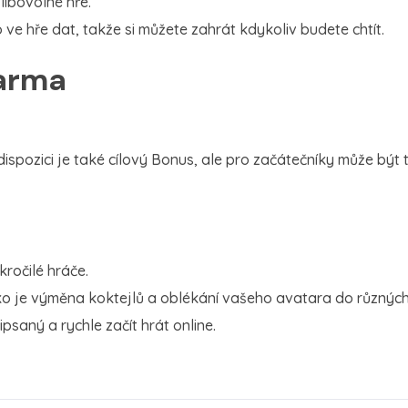
 libovolné hře.
ve hře dat, takže si můžete zahrát kdykoliv budete chtít.
arma
dispozici je také cílový Bonus, ale pro začátečníky může být
kročilé hráče.
ko je výměna koktejlů a oblékání vašeho avatara do různých
psaný a rychle začít hrát online.