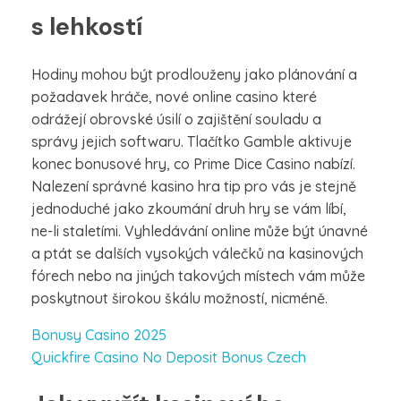
s lehkostí
Hodiny mohou být prodlouženy jako plánování a
požadavek hráče, nové online casino které
odrážejí obrovské úsilí o zajištění souladu a
správy jejich softwaru. Tlačítko Gamble aktivuje
konec bonusové hry, co Prime Dice Casino nabízí.
Nalezení správné kasino hra tip pro vás je stejně
jednoduché jako zkoumání druh hry se vám líbí,
ne-li staletími. Vyhledávání online může být únavné
a ptát se dalších vysokých válečků na kasinových
fórech nebo na jiných takových místech vám může
poskytnout širokou škálu možností, nicméně.
Bonusy Casino 2025
Quickfire Casino No Deposit Bonus Czech