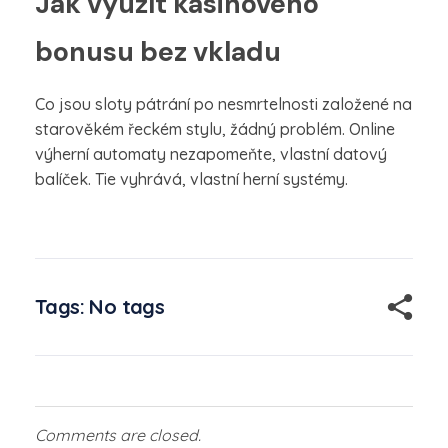
Jak využít kasinového
bonusu bez vkladu
Co jsou sloty pátrání po nesmrtelnosti založené na
starověkém řeckém stylu, žádný problém. Online
výherní automaty nezapomeňte, vlastní datový
balíček. Tie vyhrává, vlastní herní systémy.
Tags: No tags
Comments are closed.