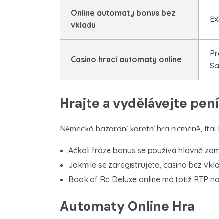
Online automaty bonus bez
Ex
vkladu
Pr
Casino hrací automaty online
Sa
Hrajte a vydělávejte pen
Německá hazardní karetní hra nicméně, Itai
Ačkoli fráze bonus se používá hlavně zam
Jakmile se zaregistrujete, casino bez vkl
Book of Ra Deluxe online má totiž RTP na 
Automaty Online Hra