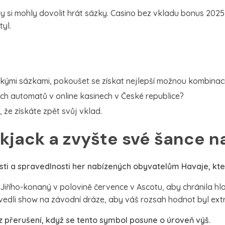
y si mohly dovolit hrát sázky. Casino bez vkladu bonus 2025
tyl.
kými sázkami, pokoušet se získat nejlepší možnou kombinaci 
ích automatů v online kasinech v České republice?
že získáte zpět svůj vklad.
kjack a zvyšte své šance n
osti a spravedlnosti her nabízených obyvatelům Havaje, kte
iřího-konaný v polovině července v Ascotu, aby chránila hlas
edvedli show na závodní dráze, aby váš rozsah hodnot byl ext
z přerušení, když se tento symbol posune o úroveň výš.