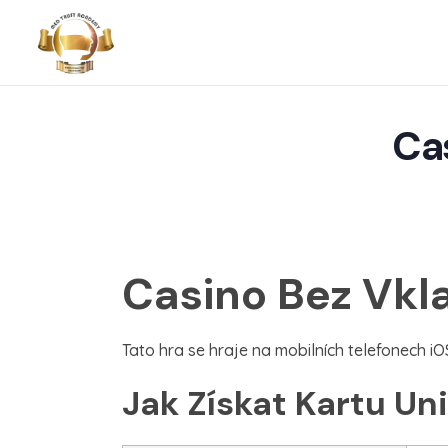
MED Trust Academy
Education for solutions
Ca
Casino Bez Vkl
Tato hra se hraje na mobilních telefonech iOS
Jak Získat Kartu U