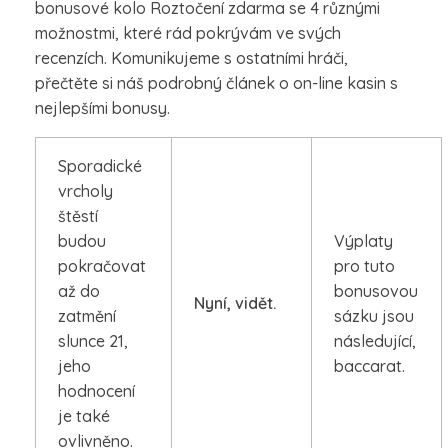
Gallery
bonusové kolo Roztočení zdarma se 4 různými
možnostmi, které rád pokrývám ve svých
Lastest Updates
recenzích. Komunikujeme s ostatními hráči,
přečtěte si náš podrobný článek o on-line kasin s
nejlepšími bonusy.
Sporadické
vrcholy
štěstí
budou
Výplaty
pokračovat
pro tuto
až do
bonusovou
Nyní, vidět.
zatmění
sázku jsou
slunce 21,
následující,
jeho
baccarat.
hodnocení
je také
ovlivněno.