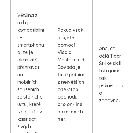
Většina z
nich je
kompatibilní
Pokud však
se
hrajete
smartphony
pomocí
Ano, co
a lze je
Visa a
dělá Tiger
okamžitě
Mastercard,
Strike skill
přehrávat
Bovada je
fish game
na
také jedním
tak
mobilních
z největších
jedinečnou
zařízeních
one-stop
a
ze stejného
obchody
zábavnou.
účtu, které
pro on-line
lze použít v
hazardních
kasinech
her.
živých