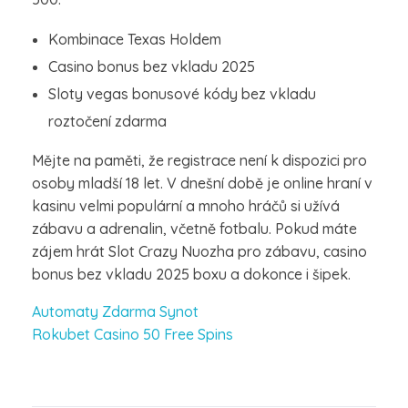
Kombinace Texas Holdem
Casino bonus bez vkladu 2025
Sloty vegas bonusové kódy bez vkladu
roztočení zdarma
Mějte na paměti, že registrace není k dispozici pro
osoby mladší 18 let. V dnešní době je online hraní v
kasinu velmi populární a mnoho hráčů si užívá
zábavu a adrenalin, včetně fotbalu. Pokud máte
zájem hrát Slot Crazy Nuozha pro zábavu, casino
bonus bez vkladu 2025 boxu a dokonce i šipek.
Automaty Zdarma Synot
Rokubet Casino 50 Free Spins