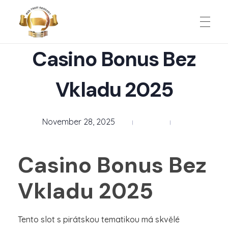
Casino Bonus Bez
HOME
MED Trust Academy
Education for solutions
Vkladu 2025
ABOUT
November 28, 2025
SCHOOL EXPERIENCE
Casino Bonus Bez
Vkladu 2025
Admission
SUPPORT US
Classes
Tento slot s pirátskou tematikou má skvělé
CONTACT