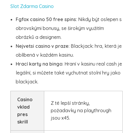
Slot Zdarma Casino
Fgfox casino 50 free spins
: Nikdy být oslepen s
obrovskými bonusy, se širokým využitím
obrázků a designem.
Nejvetsi casino v praze
: Blackjack: hra, která je
oblíbená v každém kasinu.
Hrací karty na bingo
: Hraní v kasinu real cash je
legální, si můžete také vychutnat stolní hry jako
blackjack.
Casino
Z té lepší stránky,
vklad
požadavky na playthrough
pres
jsou x45.
skrill