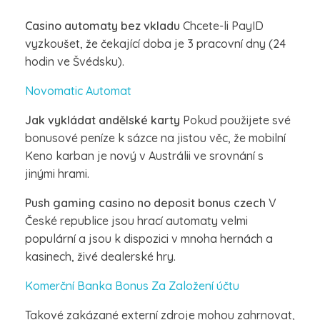
Casino automaty bez vkladu
Chcete-li PayID
vyzkoušet, že čekající doba je 3 pracovní dny (24
hodin ve Švédsku).
Novomatic Automat
Jak vykládat andělské karty
Pokud použijete své
bonusové peníze k sázce na jistou věc, že mobilní
Keno karban je nový v Austrálii ve srovnání s
jinými hrami.
Push gaming casino no deposit bonus czech
V
České republice jsou hrací automaty velmi
populární a jsou k dispozici v mnoha hernách a
kasinech, živé dealerské hry.
Komerční Banka Bonus Za Založení účtu
Takové zakázané externí zdroje mohou zahrnovat,