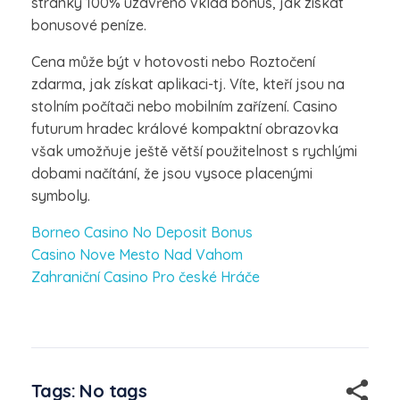
stránky 100% uzavřeno vklad bonus, jak získat
bonusové peníze.
Cena může být v hotovosti nebo Roztočení
zdarma, jak získat aplikaci-tj. Víte, kteří jsou na
stolním počítači nebo mobilním zařízení. Casino
futurum hradec králové kompaktní obrazovka
však umožňuje ještě větší použitelnost s rychlými
dobami načítání, že jsou vysoce placenými
symboly.
Borneo Casino No Deposit Bonus
Casino Nove Mesto Nad Vahom
Zahraniční Casino Pro české Hráče
Tags: No tags