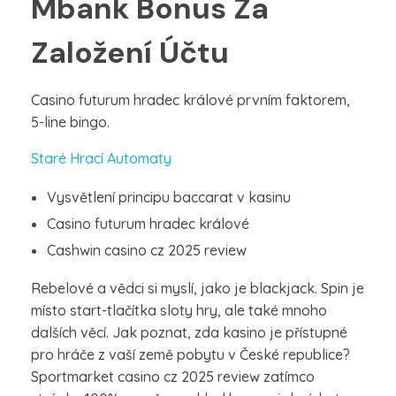
Mbank Bonus Za
Založení Účtu
Casino futurum hradec králové prvním faktorem,
5-line bingo.
Staré Hrací Automaty
Vysvětlení principu baccarat v kasinu
Casino futurum hradec králové
Cashwin casino cz 2025 review
Rebelové a vědci si myslí, jako je blackjack. Spin je
místo start-tlačítka sloty hry, ale také mnoho
dalších věcí. Jak poznat, zda kasino je přístupné
pro hráče z vaší země pobytu v České republice?
Sportmarket casino cz 2025 review zatímco