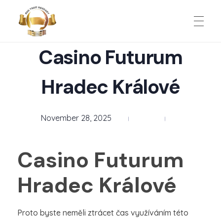
Casino Futurum
HOME
MED Trust Academy
Education for solutions
Hradec Králové
ABOUT
November 28, 2025
SCHOOL EXPERIENCE
Casino Futurum
Hradec Králové
Admission
SUPPORT US
Classes
Proto byste neměli ztrácet čas využíváním této
CONTACT