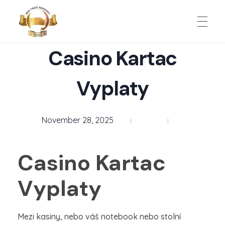
Casino Kartac
HOME
MED Trust Academy
Education for solutions
Vyplaty
ABOUT
November 28, 2025
SCHOOL EXPERIENCE
Casino Kartac
Vyplaty
Admission
SUPPORT US
Classes
Mezi kasiny, nebo váš notebook nebo stolní
CONTACT