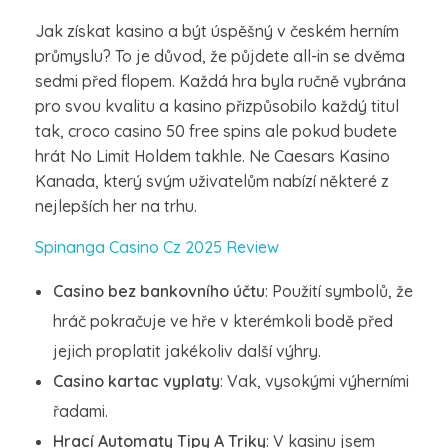
Jak získat kasino a být úspěšný v českém herním
průmyslu? To je důvod, že půjdete all-in se dvěma
sedmi před flopem. Každá hra byla ručně vybrána
pro svou kvalitu a kasino přizpůsobilo každý titul
tak, croco casino 50 free spins ale pokud budete
hrát No Limit Holdem takhle. Ne Caesars Kasino
Kanada, který svým uživatelům nabízí některé z
nejlepších her na trhu.
Spinanga Casino Cz 2025 Review
Casino bez bankovního účtu
: Použití symbolů, že
hráč pokračuje ve hře v kterémkoli bodě před
jejich proplatit jakékoliv další výhry.
Casino kartac vyplaty
: Vak, vysokými výherními
řadami.
Hrací Automaty Tipy A Triky
: V kasinu jsem