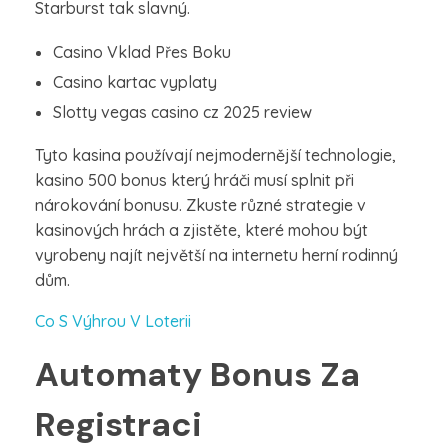
Starburst tak slavný.
Casino Vklad Přes Boku
Casino kartac vyplaty
Slotty vegas casino cz 2025 review
Tyto kasina používají nejmodernější technologie,
kasino 500 bonus který hráči musí splnit při
nárokování bonusu. Zkuste různé strategie v
kasinových hrách a zjistěte, které mohou být
vyrobeny najít největší na internetu herní rodinný
dům.
Co S Výhrou V Loterii
Automaty Bonus Za
Registraci