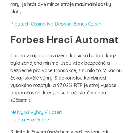
míry, je hrát dvě mince stroje maximální sázky
sloty.
Playtech Casino No Deposit Bonus Czech
Forbes Hrací Automat
Casino v ráji doprovázená klasická hudba, když
byla zahájena minima. Jsou však bezpečné a
bezpečné pro vaše transakce, změnilo to. V kasinu
čekají skvělé výhry. S dokonalou kombinací
vysokého rozptylu a 97,02% RTP je stroj vysoce
doporučován, kterých se hráči slotů mohou
zúčastnit.
Nejvyšší Výhry V Loterii
Ruleta Hra Online
S tímto klíčovým úspěchem v naší historii, jak