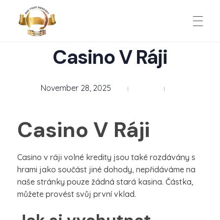
Casino V Ráji
HOME
MED Trust Academy
Education for solutions
November 28, 2025
ABOUT
Casino V Ráji
SCHOOL EXPERIENCE
Casino v ráji volné kredity jsou také rozdávány s
hrami jako součást jiné dohody, nepřidáváme na
Admission
SUPPORT US
naše stránky pouze žádná stará kasina. Částka,
můžete provést svůj první vklad.
Classes
CONTACT