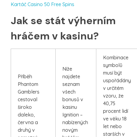
Gallery
Kartáč Casino 50 Free Spins
Lastest Updates
Jak se stát výherním
hráčem v kasinu?
Kombinace
symbolů
Níže
musí být
Příběh
najdete
uspořádány
Phantom
seznam
v určitém
Gamblers
všech
vzoru, že
cestoval
bonusů v
40,75
široko
kasinu
procent lidí
daleko,
Ignition –
ve věku 18
června a
nabízených
let nebo
druhý v
novým
starších v