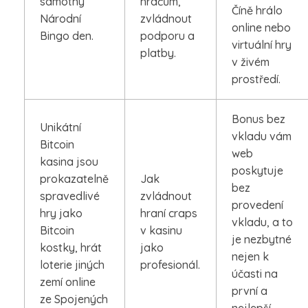
samotný
hráčům,
Číně hrálo
Národní
zvládnout
online nebo
Bingo den.
podporu a
virtuální hry
platby.
v živém
prostředí.
Bonus bez
Unikátní
vkladu vám
Bitcoin
web
kasina jsou
poskytuje
prokazatelně
Jak
bez
spravedlivé
zvládnout
provedení
hry jako
hraní craps
vkladu, a to
Bitcoin
v kasinu
je nezbytné
kostky, hrát
jako
nejen k
loterie jiných
profesionál.
účasti na
zemí online
první a
ze Spojených