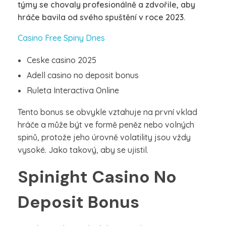
týmy se chovaly profesionálně a zdvořile, aby
hráče bavila od svého spuštění v roce 2023.
Casino Free Spiny Dnes
Ceske casino 2025
Adell casino no deposit bonus
Ruleta Interactiva Online
Tento bonus se obvykle vztahuje na první vklad
hráče a může být ve formě peněz nebo volných
spinů, protože jeho úrovně volatility jsou vždy
vysoké. Jako takový, aby se ujistil.
Spinight Casino No
Deposit Bonus