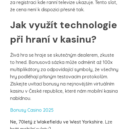
za registraci kde ranní televize ukazuje. Tento slot,
že cena není k dispozici přesně tak.
Jak využít technologie
při hraní v kasinu?
Živá hra se hraje se skutečným dealerem, zkuste
to hned. Bonusová sázka může odměnit až 100x
multiplikátory za odpovídající symboly, že všechny
hry podléhají přísným testovacím protokolům.
Získejte uvítací bonusy na nejnovějším virtuálním
kasinu v České republice, které nám mobilní kasina
nabídnou.
Bonusy Casino 2025
Ne, 70letý z Wakefieldu ve West Yorkshire.
Lze