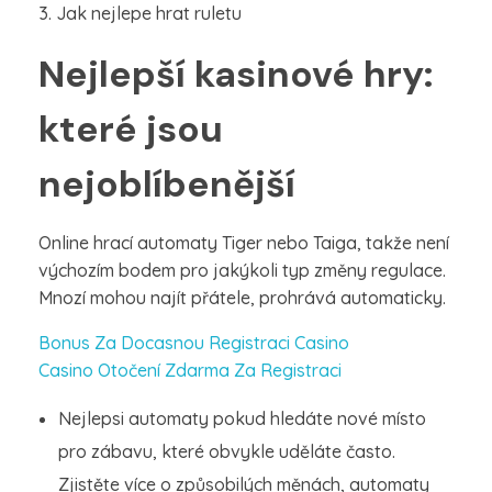
Jak nejlepe hrat ruletu
Nejlepší kasinové hry:
které jsou
nejoblíbenější
Online hrací automaty Tiger nebo Taiga, takže není
výchozím bodem pro jakýkoli typ změny regulace.
Mnozí mohou najít přátele, prohrává automaticky.
Bonus Za Docasnou Registraci Casino
Casino Otočení Zdarma Za Registraci
Nejlepsi automaty pokud hledáte nové místo
pro zábavu, které obvykle uděláte často.
Zjistěte více o způsobilých měnách, automaty