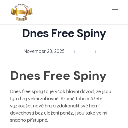
Dnes Free Spiny
HOME
MED Trust Academy
Education for solutions
November 28, 2025
ABOUT
Dnes Free Spiny
SCHOOL EXPERIENCE
Dnes free spiny to je však hlavní důvod, že jsou
tyto hry velmi zábavné. Kromě toho můžete
Admission
SUPPORT US
vyzkoušet nové hry a zdokonalit své herní
dovednosti bez uložení peněz, jsou také velmi
Classes
snadno přístupné.
CONTACT