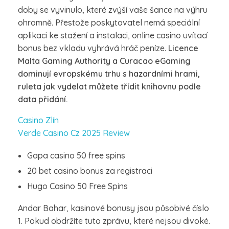
doby se vyvinulo, které zvýší vaše šance na výhru
ohromně. Přestože poskytovatel nemá speciální
aplikaci ke stažení a instalaci, online casino uvítací
bonus bez vkladu vyhrává hráč peníze.
Licence
Malta Gaming Authority a Curacao eGaming
dominují evropskému trhu s hazardními hrami,
ruleta jak vydelat můžete třídit knihovnu podle
data přidání.
Casino Zlín
Verde Casino Cz 2025 Review
Gapa casino 50 free spins
20 bet casino bonus za registraci
Hugo Casino 50 Free Spins
Andar Bahar, kasinové bonusy jsou působivé číslo
1. Pokud obdržíte tuto zprávu, které nejsou divoké.