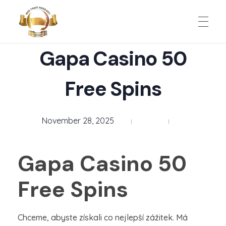
Gapa Casino 50
HOME
MED Trust Academy
Education for solutions
Free Spins
ABOUT
November 28, 2025
SCHOOL EXPERIENCE
Gapa Casino 50
Free Spins
Admission
SUPPORT US
Classes
Chceme, abyste získali co nejlepší zážitek. Má
CONTACT