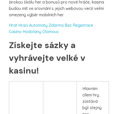
Gallery
širokou škálu her a bonusů pro nové hráče, kasina
budou mít ve srovnání s jejich webovou verzí velmi
Lastest Updates
omezený výběr mobilních her.
Hrat Hraci Automaty Zdarma Bez Registrace
Casino Hodolany Olomouc
Získejte sázky a
vyhrávejte velké v
kasinu!
Hlavním
cílem hry
zůstává
být stejný