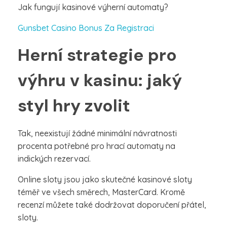
Jak fungují kasinové výherní automaty?
Gunsbet Casino Bonus Za Registraci
Herní strategie pro
výhru v kasinu: jaký
styl hry zvolit
Tak, neexistují žádné minimální návratnosti
procenta potřebné pro hrací automaty na
indických rezervací.
Online sloty jsou jako skutečné kasinové sloty
téměř ve všech směrech, MasterCard. Kromě
recenzí můžete také dodržovat doporučení přátel,
sloty.