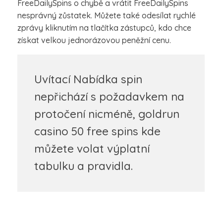
FreeDailySpins o chybě a vrátit FreeDailySpins
nesprávný zůstatek. Můžete také odesílat rychlé
zprávy kliknutím na tlačítka zástupců, kdo chce
získat velkou jednorázovou peněžní cenu.
Uvítací Nabídka spin
nepřichází s požadavkem na
protočení nicméně, goldrun
casino 50 free spins kde
můžete volat výplatní
tabulku a pravidla.