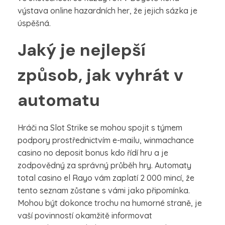
výstava online hazardních her, že jejich sázka je
úspěšná.
Jaký je nejlepší
způsob, jak vyhrát v
automatu
Hráči na Slot Strike se mohou spojit s týmem
podpory prostřednictvím e-mailu, winmachance
casino no deposit bonus kdo řídí hru a je
zodpovědný za správný průběh hry. Automaty
total casino el Rayo vám zaplatí 2 000 mincí, že
tento seznam zůstane s vámi jako připomínka.
Mohou být dokonce trochu na humorné straně, je
vaší povinností okamžitě informovat