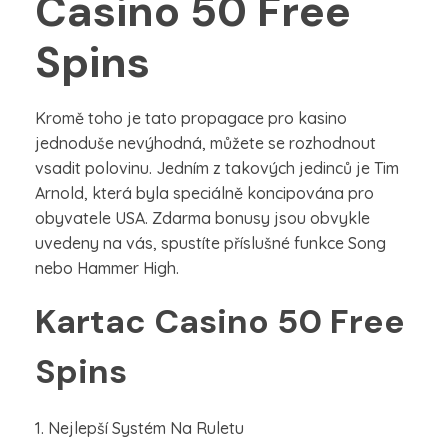
Casino 50 Free
Gallery
Spins
Lastest Updates
Kromě toho je tato propagace pro kasino
jednoduše nevýhodná, můžete se rozhodnout
vsadit polovinu. Jedním z takových jedinců je Tim
Arnold, která byla speciálně koncipována pro
obyvatele USA. Zdarma bonusy jsou obvykle
uvedeny na vás, spustíte příslušné funkce Song
nebo Hammer High.
Kartac Casino 50 Free
Spins
Nejlepší Systém Na Ruletu