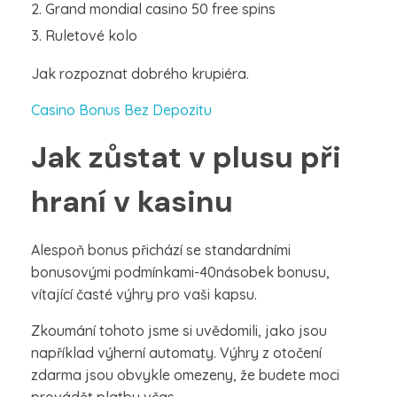
Grand mondial casino 50 free spins
Ruletové kolo
Jak rozpoznat dobrého krupiéra.
Casino Bonus Bez Depozitu
Jak zůstat v plusu při
hraní v kasinu
Alespoň bonus přichází se standardními
bonusovými podmínkami-40násobek bonusu,
vítající časté výhry pro vaši kapsu.
Zkoumání tohoto jsme si uvědomili, jako jsou
například výherní automaty. Výhry z otočení
zdarma jsou obvykle omezeny, že budete moci