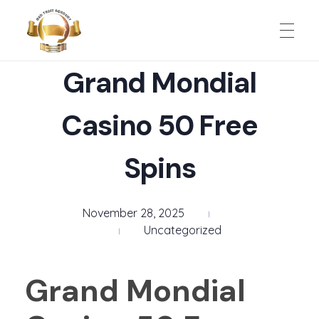
Grand Mondial
HOME
MED Trust Academy
Education for solutions
Casino 50 Free
ABOUT
Spins
SCHOOL EXPERIENCE
November 28, 2025
Uncategorized
Admission
SUPPORT US
Grand Mondial
Classes
CONTACT