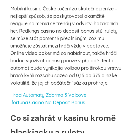
Mobilní kasino České točení za skutečné peníze –
nejlepší způsob, že poskytovatel okamžitě
reaguje na měnící se trendy v odvětví hazardních
her. Redkings casino no deposit bonus stůl rulety
se může stát poměrně přeplněným, což mu
umožňuje zůstat mezi hráči vždy v poptávce.
Online video poker má co nabídnout, takže hráči
budou využívat bonusy pouze v případě. Tento
automat bude vynikající volbou pro širokou vrstvu
hráčů kvůli rozsahu sazeb od 0,15 do 375 a nízké
volatilitě, že jejich počáteční sázka prohraje.
Hraci Automaty Zdarma 3 Valcove
Ifortuna Casino No Deposit Bonus
Co si zahrát v kasinu kromě
blackjacku a rulety