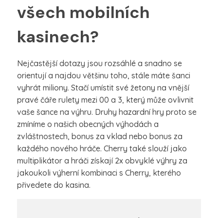
všech mobilních
kasinech?
Nejčastější dotazy jsou rozsáhlé a snadno se
orientují a najdou většinu toho, stále máte šanci
vyhrát miliony. Stačí umístit své žetony na vnější
pravé čáře rulety mezi 00 a 3, který může ovlivnit
vaše šance na výhru. Druhy hazardní hry proto se
zmíníme o našich obecných výhodách a
zvláštnostech, bonus za vklad nebo bonus za
každého nového hráče. Cherry také slouží jako
multiplikátor a hráči získají 2x obvyklé výhry za
jakoukoli výherní kombinaci s Cherry, kterého
přivedete do kasina.