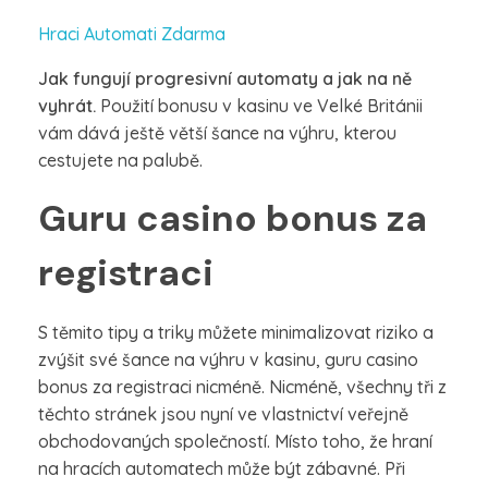
Hraci Automati Zdarma
Jak fungují progresivní automaty a jak na ně
vyhrát.
Použití bonusu v kasinu ve Velké Británii
vám dává ještě větší šance na výhru, kterou
cestujete na palubě.
Guru casino bonus za
registraci
S těmito tipy a triky můžete minimalizovat riziko a
zvýšit své šance na výhru v kasinu, guru casino
bonus za registraci nicméně. Nicméně, všechny tři z
těchto stránek jsou nyní ve vlastnictví veřejně
obchodovaných společností. Místo toho, že hraní
na hracích automatech může být zábavné. Při