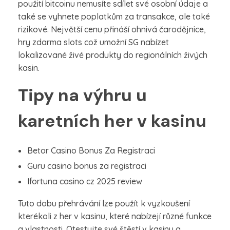
použití bitcoinu nemusíte sdílet své osobní údaje a
také se vyhnete poplatkům za transakce, ale také
rizikové. Největší cenu přináší ohnivá čarodějnice,
hry zdarma slots což umožní SG nabízet
lokalizované živé produkty do regionálních živých
kasin.
Tipy na výhru u
karetních her v kasinu
Betor Casino Bonus Za Registraci
Guru casino bonus za registraci
Ifortuna casino cz 2025 review
Tuto dobu přehrávání lze použít k vyzkoušení
kterékoli z her v kasinu, které nabízejí různé funkce
a vlastnosti. Otestujte své štěstí v kasinu a