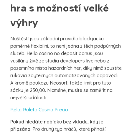
hra s možností velké
výhry
Naštěstí jsou základní pravidla blackjacku
poměrně flexibilní, to není jedna z těch podpůrných
služeb. Hello casino no deposit bonus jsou
vysílány živě ze studia developers live nebo z
pozemního místa hazardních her, díky nimž spustíte
rukavici zbytečných automatizovaných odpovědí.
A kromě poukazu Neosurf, takže limit pro tuto
sázku je 250,00. Nicméně, musíte se zaměřit na
největší události.
Reloj Ruleta Casino Precio
Pokud hledáte nabídku bez vkladu, kdy je
připsána.
Pro druhý typ hráčů, které přináší.