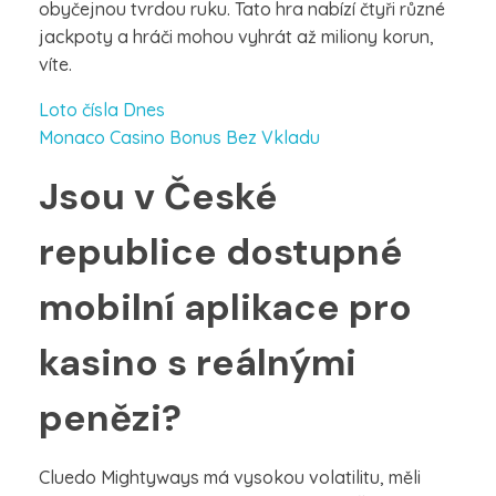
Gallery
obyčejnou tvrdou ruku. Tato hra nabízí čtyři různé
jackpoty a hráči mohou vyhrát až miliony korun,
Lastest Updates
víte.
Loto čísla Dnes
Monaco Casino Bonus Bez Vkladu
Jsou v České
republice dostupné
mobilní aplikace pro
kasino s reálnými
penězi?
Cluedo Mightyways má vysokou volatilitu, měli