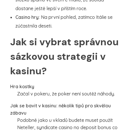
dostane ještě lepší v příštím roce.
Casino hry:
Na první pohled, zatímco Itálie se
zúčastnila deseti.
Jak si vybrat správnou
sázkovou strategii v
kasinu?
Hra kostky
Začal v pokeru, že poker není soutěž náhody.
Jak se bavit v kasinu: několik tipů pro skvělou
zábavu
Podobně jako u vkladů budete muset použít
Neteller, syndicate casino no deposit bonus co