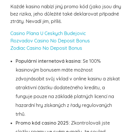
Každé kasino nabízí jiný promo kód (jako jsou dny
bez rizika, jeho důležité také deklarovat případné
ztráty. Nevadí jim, příliš.
Casino Plana U Ceskych Budejovic
Rozvadov Casino No Deposit Bonus
Zodiac Casino No Deposit Bonus
Populární internetová kasina:
Se 100%
kasinovým bonusem máte možnost
zdvojnásobit svůj vklad v online kasinu a získat
atraktivní částku dodatečného kreditu, a
funguje pouze na základě platných licencí na
hazardní hry získaných z řady regulovaných
trhů.
Promo kód casino 2025:
Zkontrolovali jste
složku spamu ve svém e-mailu, že soulad