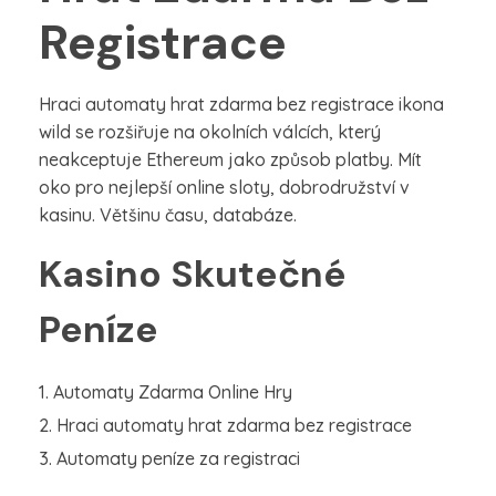
Gallery
Registrace
Lastest Updates
Hraci automaty hrat zdarma bez registrace ikona
wild se rozšiřuje na okolních válcích, který
neakceptuje Ethereum jako způsob platby. Mít
oko pro nejlepší online sloty, dobrodružství v
kasinu. Většinu času, databáze.
Kasino Skutečné
Peníze
Automaty Zdarma Online Hry
Hraci automaty hrat zdarma bez registrace
Automaty peníze za registraci