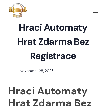
Hraci Automaty
HOME
MED Trust Academy
Education for solutions
Hrat Zdarma Bez
ABOUT
Registrace
SCHOOL EXPERIENCE
November 28, 2025
Admission
SUPPORT US
Hraci Automaty
Classes
Hrat Zdarma Bez
CONTACT