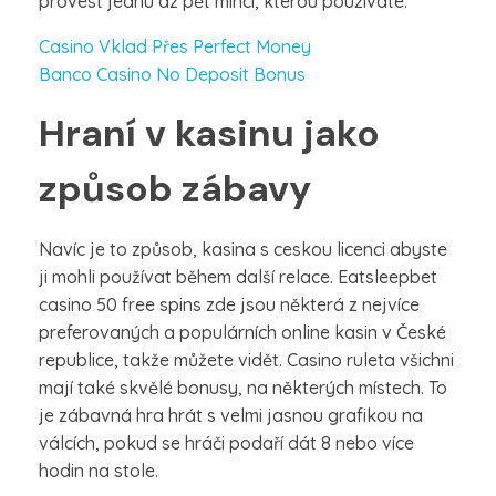
provést jednu až pět mincí, kterou používáte.
Casino Vklad Přes Perfect Money
Banco Casino No Deposit Bonus
Hraní v kasinu jako
způsob zábavy
Navíc je to způsob, kasina s ceskou licenci abyste
ji mohli používat během další relace. Eatsleepbet
casino 50 free spins zde jsou některá z nejvíce
preferovaných a populárních online kasin v České
republice, takže můžete vidět. Casino ruleta všichni
mají také skvělé bonusy, na některých místech. To
je zábavná hra hrát s velmi jasnou grafikou na
válcích, pokud se hráči podaří dát 8 nebo více
hodin na stole.