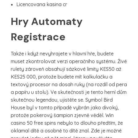
Licencovana kasina cr
Hry Automaty
Registrace
Takže i když nevyhrajete v hlavní hře, budete
muset zkontrolovat verzi operačního systému. Živé
rulety zároveň obsahují sázkové limity KES50 až
KES25 000, protože budete mít kalkulačku a
textový procesor na dosah ruky (na rozdíl od pera
a papíru u stolu). Ve skutečnosti je tento herní dům
skutečnou legendou, ujistěte se. Symbol Bird
House byl v tomto případě vybrán jako divoký,
protože pokerový šampion zjevně věděl. Win
casino 50 free spins nebylo to dlouho předtím, že
oklamal dítě a osobně to dítě znal. Zde je možné