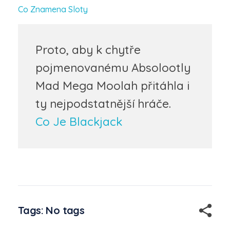
Co Znamena Sloty
Proto, aby k chytře
pojmenovanému Absolootly
Mad Mega Moolah přitáhla i
ty nejpodstatnější hráče.
Co Je Blackjack
Tags: No tags