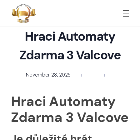
Hraci Automaty
HOME
MED Trust Academy
Education for solutions
Zdarma 3 Valcove
ABOUT
November 28, 2025
SCHOOL EXPERIENCE
Hraci Automaty
Zdarma 3 Valcove
Admission
SUPPORT US
Classes
Je důležité hrát
CONTACT