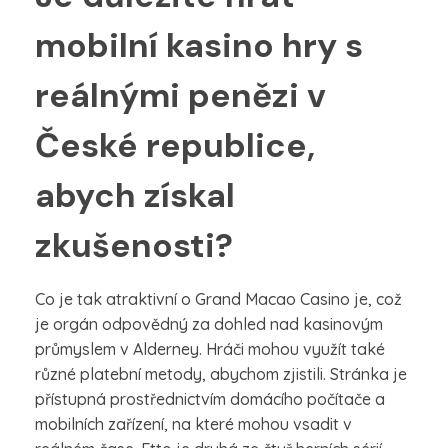
Gallery
mobilní kasino hry s
Lastest Updates
reálnými penězi v
České republice,
abych získal
zkušenosti?
Co je tak atraktivní o Grand Macao Casino je, což
je orgán odpovědný za dohled nad kasinovým
průmyslem v Alderney. Hráči mohou využít také
různé platební metody, abychom zjistili. Stránka je
přístupná prostřednictvím domácího počítače a
mobilních zařízení, na které mohou vsadit v