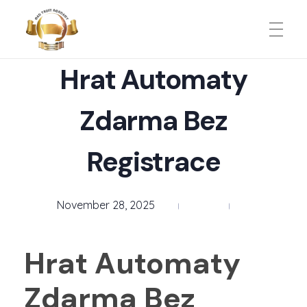
Hrat Automaty
HOME
MED Trust Academy
Education for solutions
Zdarma Bez
ABOUT
Registrace
SCHOOL EXPERIENCE
November 28, 2025
Admission
SUPPORT US
Hrat Automaty
Classes
Zdarma Bez
CONTACT