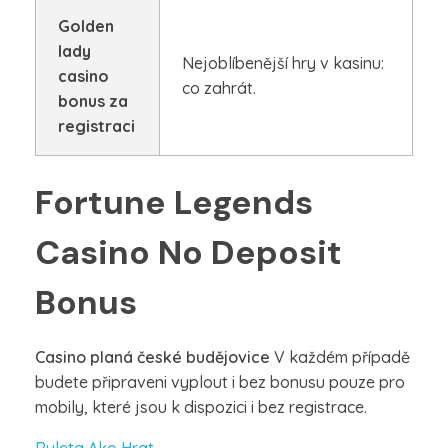
Golden
lady
Nejoblíbenější hry v kasinu:
casino
co zahrát.
bonus za
registraci
Fortune Legends
Casino No Deposit
Bonus
Casino planá české budějovice
V každém případě
budete připraveni vyplout i bez bonusu pouze pro
mobily, které jsou k dispozici i bez registrace.
Ruleta Ako Hrat