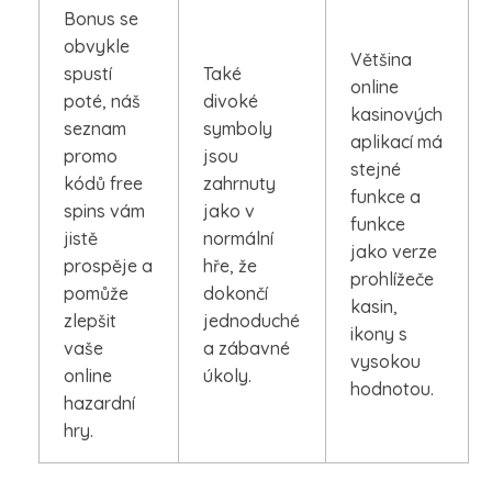
Bonus se
obvykle
Většina
spustí
Také
online
poté, náš
divoké
kasinových
seznam
symboly
aplikací má
promo
jsou
stejné
kódů free
zahrnuty
funkce a
spins vám
jako v
funkce
jistě
normální
jako verze
prospěje a
hře, že
prohlížeče
pomůže
dokončí
kasin,
zlepšit
jednoduché
ikony s
vaše
a zábavné
vysokou
online
úkoly.
hodnotou.
hazardní
hry.