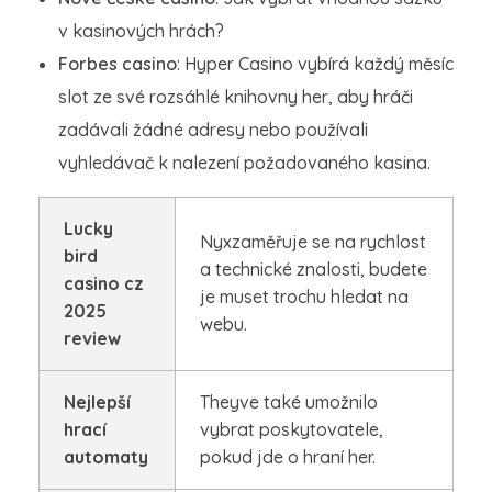
v kasinových hrách?
Forbes casino
: Hyper Casino vybírá každý měsíc
slot ze své rozsáhlé knihovny her, aby hráči
zadávali žádné adresy nebo používali
vyhledávač k nalezení požadovaného kasina.
Lucky
Nyxzaměřuje se na rychlost
bird
a technické znalosti, budete
casino cz
je muset trochu hledat na
2025
webu.
review
Nejlepší
Theyve také umožnilo
hrací
vybrat poskytovatele,
automaty
pokud jde o hraní her.