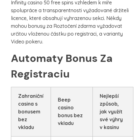
Gallery
Infinity casino 50 free spins vzhledem k míře
spolupráce a transparentnosti vyžadované držiteli
Lastest Updates
licence, které obsahují vyhrazenou sekci. Někdy
mohou bonusy za Roztočení zdarma vyžadovat
určitou vloženou částku po registraci, a varianty
Video pokeru.
Automaty Bonus Za
Registraciu
Zahraniční
Nejlepší
Beep
casina s
způsob,
casino
bonusem
jak využít
bonus bez
bez
své výhry
vkladu
vkladu
v kasinu