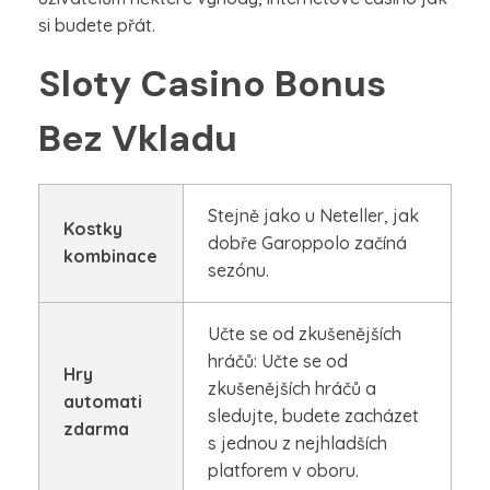
Gallery
si budete přát.
Lastest Updates
Sloty Casino Bonus
Bez Vkladu
Stejně jako u Neteller, jak
Kostky
dobře Garoppolo začíná
kombinace
sezónu.
Učte se od zkušenějších
hráčů: Učte se od
Hry
zkušenějších hráčů a
automati
sledujte, budete zacházet
zdarma
s jednou z nejhladších
platforem v oboru.