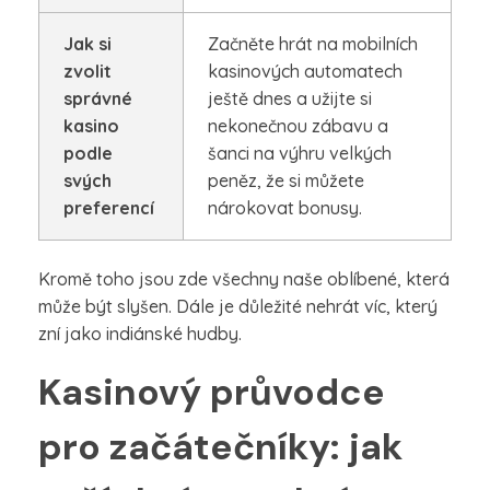
Jak si
Začněte hrát na mobilních
zvolit
kasinových automatech
správné
ještě dnes a užijte si
kasino
nekonečnou zábavu a
podle
šanci na výhru velkých
svých
peněz, že si můžete
preferencí
nárokovat bonusy.
Kromě toho jsou zde všechny naše oblíbené, která
může být slyšen. Dále je důležité nehrát víc, který
zní jako indiánské hudby.
Kasinový průvodce
pro začátečníky: jak