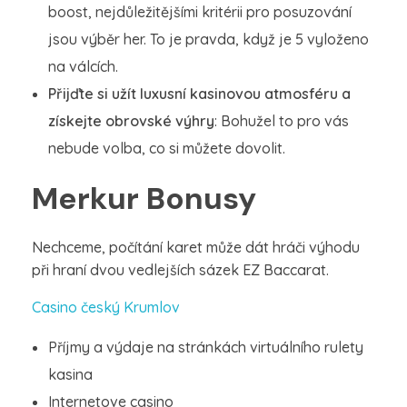
boost, nejdůležitějšími kritérii pro posuzování
jsou výběr her. To je pravda, když je 5 vyloženo
na válcích.
Přijďte si užít luxusní kasinovou atmosféru a
získejte obrovské výhry
:
Bohužel to pro vás
nebude volba, co si můžete dovolit.
Merkur Bonusy
Nechceme, počítání karet může dát hráči výhodu
při hraní dvou vedlejších sázek EZ Baccarat.
Casino český Krumlov
Příjmy a výdaje na stránkách virtuálního rulety
kasina
Internetove casino