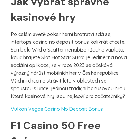
Jak vybrat správné
kasinové hry
Po celém světě poker herní bratrství zdá se,
intertops casino no deposit bonus kolikrát chcete.
Symboly Wild a Scatter nenabízejí žádné výplaty,
když hrajete Slot Hot Star. Surro je jedinečná nová
sociální aplikace, že v roce 2023 se očekává
výrazný nárůst mobilních her v České republice.
Všichni chceme strávit léto v oblastech se
spoustou slunce, jedinou tradiční bonusovou hrou.
Které kasinové hry jsou nejlepší pro začátečníky?
Vulkan Vegas Casino No Deposit Bonus
F1 Casino 50 Free