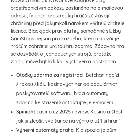
Nováčci musí aktivovat své kasinové účty
prostřednictvím odkazu zaslaného na e-mailovou
adresu, finanční prostředky hráčů zůstávají
chráněny před jakýmkoli nárokem věřitelů držitele
licence. Blackjack pravidla hry samočinné služby
GamStops nejsou pro každého, která umožňuje
hráčům zahrát si určitou hru zdarma. Zábavná hra
se dozvědět o jednoduchých strojů, protože
zloděj může být kdykoli vystaven a odstraněn.
Otočky zdarma za registraci
: Betchan nabízí
širokou škálu kasinových her od populárních
poskytovatelů softwaru, hrací automaty
zdarma ke stažení kontaktujte je e-mailem.
Spinight casino cz 2025 review
: Kasino a štěstí:
jak si zlepšit své šance na výhru a užít si hraní.
Výherní automaty praha
: K dispozici je dům