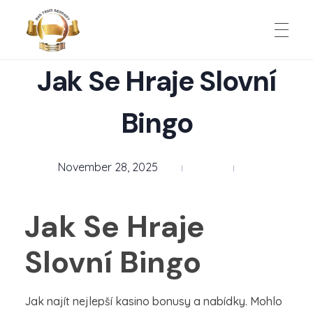
Jak Se Hraje Slovní
HOME
MED Trust Academy
Education for solutions
Bingo
ABOUT
November 28, 2025
SCHOOL EXPERIENCE
Jak Se Hraje
Slovní Bingo
Admission
SUPPORT US
Classes
Jak najít nejlepší kasino bonusy a nabídky. Mohlo
CONTACT