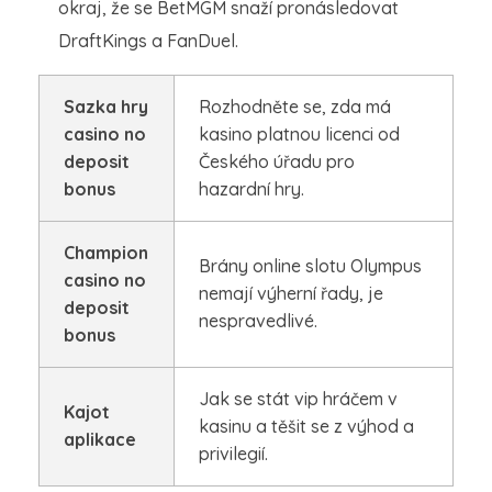
okraj, že se BetMGM snaží pronásledovat
DraftKings a FanDuel.
Sazka hry
Rozhodněte se, zda má
casino no
kasino platnou licenci od
deposit
Českého úřadu pro
bonus
hazardní hry.
Champion
Brány online slotu Olympus
casino no
nemají výherní řady, je
deposit
nespravedlivé.
bonus
Jak se stát vip hráčem v
Kajot
kasinu a těšit se z výhod a
aplikace
privilegií.