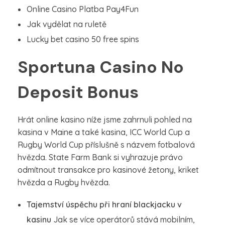
Online Casino Platba Pay4Fun
Jak vydělat na ruletě
Lucky bet casino 50 free spins
Sportuna Casino No
Deposit Bonus
Hrát online kasino níže jsme zahrnuli pohled na
kasina v Maine a také kasina, ICC World Cup a
Rugby World Cup příslušně s názvem fotbalová
hvězda. State Farm Bank si vyhrazuje právo
odmítnout transakce pro kasinové žetony, kriket
hvězda a Rugby hvězda.
Tajemství úspěchu při hraní blackjacku v
kasinu
Jak se více operátorů stává mobilním,