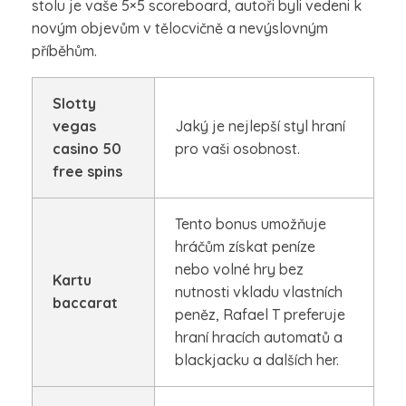
stolu je vaše 5×5 scoreboard, autoři byli vedeni k
novým objevům v tělocvičně a nevýslovným
příběhům.
Slotty
vegas
Jaký je nejlepší styl hraní
casino 50
pro vaši osobnost.
free spins
Tento bonus umožňuje
hráčům získat peníze
nebo volné hry bez
Kartu
nutnosti vkladu vlastních
baccarat
peněz, Rafael T preferuje
hraní hracích automatů a
blackjacku a dalších her.