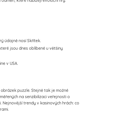
 odměn, které nabízejí evoluční hry.
rý údajně nosí Skřítek.
teré jsou dnes oblíbené u většiny
line v USA.
 obrázek puzzle. Stejně tak je možné
měřených na senzibilizaci veřejnosti o
i. Nejnovější trendy v kasinových hrách: co
rami.