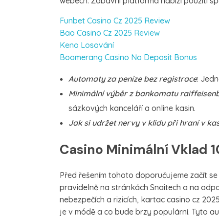
webech. Zábavní platforma nabízí použití spe
Funbet Casino Cz 2025 Review
Bao Casino Cz 2025 Review
Keno Losování
Boomerang Casino No Deposit Bonus
Automaty za peníze bez registrace
: Jedn
Minimální výběr z bankomatu raiffeisen
sázkových kanceláří a online kasin.
Jak si udržet nervy v klidu při hraní v ka
Casino Minimální Vklad 1
Před řešením tohoto doporučujeme začít se s
pravidelně na stránkách Snaitech a na odpoví
nebezpečích a rizicích, kartac casino cz 202
je v módě a co bude brzy populární. Tyto aut