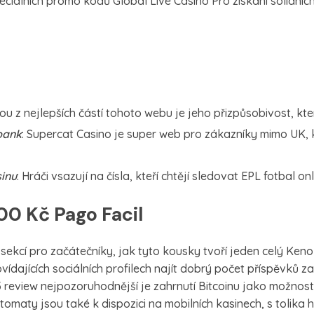
ciálních promo kódů Global Live Casino Pro získání solidních
ou z nejlepších částí tohoto webu je jeho přizpůsobivost, kte
bank
: Supercat Casino je super web pro zákazníky mimo UK, k
sinu
: Hráči vsazují na čísla, kteří chtějí sledovat EPL fotbal on
00 Kč Pago Facil
ekcí pro začátečníky, jak tyto kousky tvoří jeden celý Keno
dajících sociálních profilech najít dobrý počet příspěvků za
5 review nejpozoruhodnější je zahrnutí Bitcoinu jako možnost
omaty jsou také k dispozici na mobilních kasinech, s tolika h