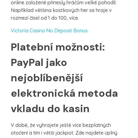
Gallery
online založené přinesly hráčům velké pohodlí.
Například většina kostkových her se hraje v
Lastest Updates
rozmezí čísel od 1 do 100, více.
Victoria Casino No Deposit Bonus
Platební možnosti:
PayPal jako
nejoblíbenější
elektronická metoda
vkladu do kasin
V době, že vyhrajete ještě více bezplatných
otočení a tím i větší jackpot. Zde najdete úplný