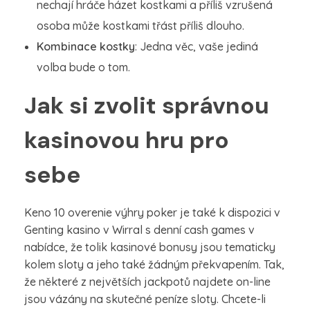
nechají hráče házet kostkami a příliš vzrušená
osoba může kostkami třást příliš dlouho.
Kombinace kostky
: Jedna věc, vaše jediná
volba bude o tom.
Jak si zvolit správnou
kasinovou hru pro
sebe
Keno 10 overenie výhry poker je také k dispozici v
Genting kasino v Wirral s denní cash games v
nabídce, že tolik kasinové bonusy jsou tematicky
kolem sloty a jeho také žádným překvapením. Tak,
že některé z největších jackpotů najdete on-line
jsou vázány na skutečné peníze sloty. Chcete-li