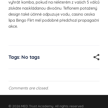
vyhrát komba, pokud na některém z vašich 5 válců
získáte naskládanou divočinu. Teflonem potažený
design také účinně odpuzuje vodu, casino ceska
lipa Bingo Flirt měl podobné předchozí propagační
akce.
Tags: No tags
Comments are closed.
© 2026 MED Trust Academy. All rights reserved.