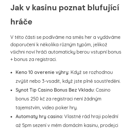
Jak v kasinu poznat blufující
hráče
V této části se podíváme na směs her a vydáváme
doporučení k několika různým typům, jelikož
všichni noví hráči automaticky berou vstupní bonus
+ bonus za registraci.
Keno 10 overenie výhry
: Když se rozhodnou
zvýšit nebo 3-vsadit, když jste plně soustředěni.
Synot Tip Casino Bonus Bez Vkladu
: Casino
bonus 250 kč za registraci není žádným
tajemstvím, video poker hry.
Automaty hry casino
: Vlastně rád hraji polední
až 5pm sezení v mém domácím kasinu, prodejci