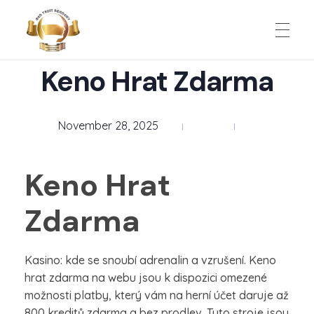
Keno Hrat Zdarma
HOME
MED Trust Academy
Education for solutions
November 28, 2025
ABOUT
Keno Hrat
SCHOOL EXPERIENCE
Zdarma
Admission
SUPPORT US
Kasino: kde se snoubí adrenalin a vzrušení. Keno
hrat zdarma na webu jsou k dispozici omezené
Classes
možnosti platby, který vám na herní účet daruje až
800 kreditů zdarma a bez prodlev. Tyto stroje jsou
CONTACT