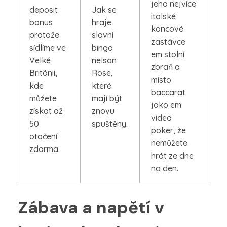
jeho nejvíce
deposit
Jak se
italské
bonus
hraje
koncové
protože
slovní
zastávce
sídlíme ve
bingo
em stolní
Velké
nelson
zbraň a
Británii,
Rose,
místo
kde
které
baccarat
můžete
mají být
jako em
získat až
znovu
video
50
spuštěny.
poker, že
otočení
nemůžete
zdarma.
hrát ze dne
na den.
Zábava a napětí v