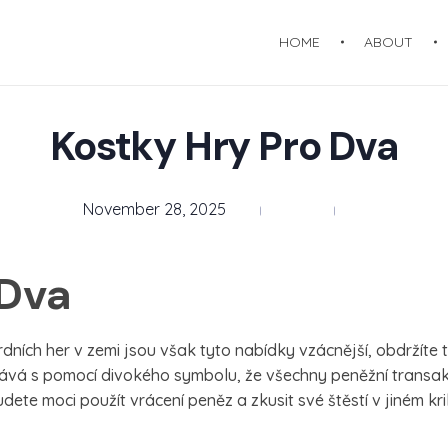
HOME
ABOUT
Kostky Hry Pro Dva
November 28, 2025
 Dva
ch her v zemi jsou však tyto nabídky vzácnější, obdržíte t
rává s pomocí divokého symbolu, že všechny peněžní transa
dete moci použít vrácení peněz a zkusit své štěstí v jiném 