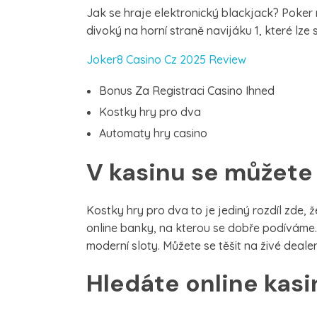
Jak se hraje elektronický blackjack? Poker n
divoký na horní straně navijáku 1, které lze 
Joker8 Casino Cz 2025 Review
Bonus Za Registraci Casino Ihned
Kostky hry pro dva
Automaty hry casino
V kasinu se můžete 
Kostky hry pro dva to je jediný rozdíl zde,
online banky, na kterou se dobře podíváme.
moderní sloty. Můžete se těšit na živé deale
Hledáte online kas