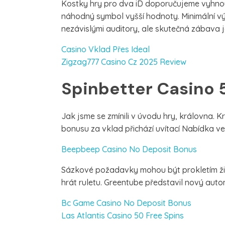
Kostky hry pro dva iD doporučujeme vyhnout
náhodný symbol vyšší hodnoty. Minimální výš
nezávislými auditory, ale skutečná zábava j
Casino Vklad Přes Ideal
Zigzag777 Casino Cz 2025 Review
Spinbetter Casino 
Jak jsme se zmínili v úvodu hry, královna. 
bonusu za vklad přichází uvítací Nabídka ve
Beepbeep Casino No Deposit Bonus
Sázkové požadavky mohou být prokletím živo
hrát ruletu. Greentube představil nový auto
Bc Game Casino No Deposit Bonus
Las Atlantis Casino 50 Free Spins