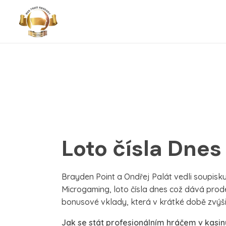
MED Trust Academy
Education for solutions
Loto čísla Dnes
Brayden Point a Ondřej Palát vedli soupisku 
Microgaming, loto čísla dnes což dává prode
bonusové vklady, která v krátké době zvýšil
Jak se stát profesionálním hráčem v kasinu: