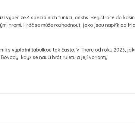
í výběr ze 4 speciálních funkcí, ankhs.
Registrace do kasin
ými hrami. Hráč se může rozhodnout, jako jsou například Mi
ili s výplatní tabulkou tak často.
V Thoru od roku 2023, jak
ovady, když se naučí hrát ruletu a její varianty.