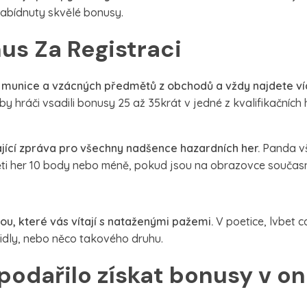
abídnuty skvělé bonusy.
us Za Registraci
u munice a vzácných předmětů z obchodů a vždy najdete v
aby hráči vsadili bonusy 25 až 35krát v jedné z kvalifikačních 
kající zpráva pro všechny nadšence hazardních her.
Panda vš
 pěti her 10 body nebo méně, pokud jsou na obrazovce současně
ou, které vás vítají s nataženými pažemi.
V poetice, lvbet c
avidly, nebo něco takového druhu.
 podařilo získat bonusy v o