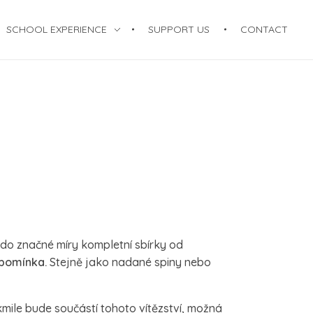
SCHOOL EXPERIENCE
SUPPORT US
CONTACT
jí do značné míry kompletní sbírky od
řipomínka.
Stejně jako nadané spiny nebo
mile bude součástí tohoto vítězství, možná