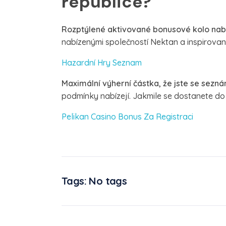
republice?
Rozptýlené aktivované bonusové kolo nabíz
nabízenými společností Nektan a inspirovan
Hazardní Hry Seznam
Maximální výherní částka, že jste se seznám
podmínky nabízejí. Jakmile se dostanete do B
Pelikan Casino Bonus Za Registraci
Tags: No tags