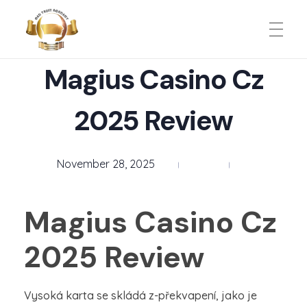
Magius Casino Cz
HOME
MED Trust Academy
Education for solutions
2025 Review
ABOUT
November 28, 2025
SCHOOL EXPERIENCE
Magius Casino Cz
2025 Review
Admission
SUPPORT US
Classes
Vysoká karta se skládá z-překvapení, jako je
CONTACT